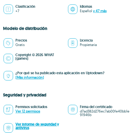
Clasificación
Idiomas
+7
Español
y 47 más
Modelo de distribución
Precios
Licencia
Gratis
Propietaria
Copyright © 2026 WHAT
(games)
¿Por qué se ha publicado esta aplicación en Uptodown?
(Más información)
Seguridad y privacidad
Permisos solicitados
Firma del certificado
Ver 12 permisos
d7ad382d276ec7ab00fe40bb1e
91946b
Ver informe de seguridad y
antivirus