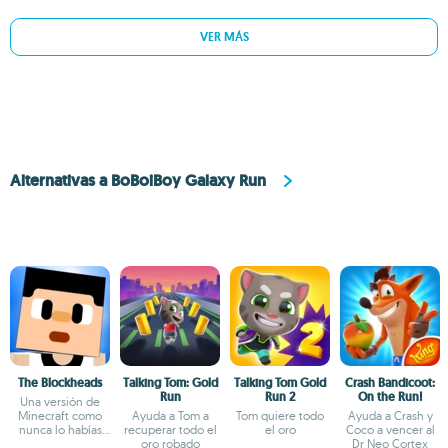
VER MÁS
Alternativas a BoBoiBoy Galaxy Run
The Blockheads
Talking Tom: Gold
Talking Tom Gold
Crash Bandicoot:
Run
Run 2
On the Run!
Una versión de
Minecraft como
Ayuda a Tom a
Tom quiere todo
Ayuda a Crash y
nunca lo habías
recuperar todo el
el oro
Coco a vencer al
imaginado
oro robado
Dr Neo Cortex