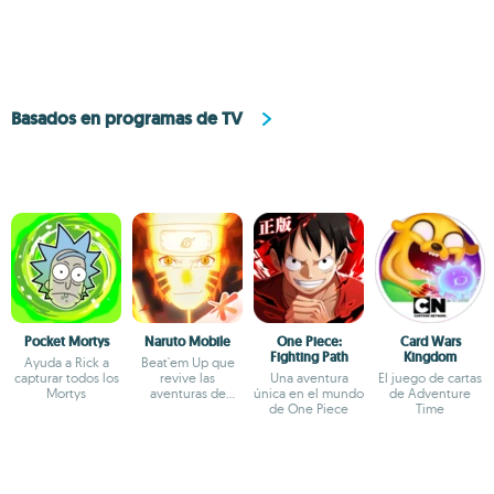
Basados en programas de TV
Pocket Mortys
Naruto Mobile
One Piece:
Card Wars
Fighting Path
Kingdom
Ayuda a Rick a
Beat'em Up que
capturar todos los
revive las
Una aventura
El juego de cartas
Mortys
aventuras de
única en el mundo
de Adventure
Naruto
de One Piece
Time