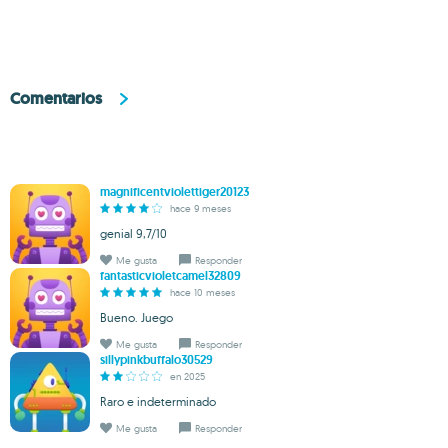
Comentarios
magnificentviolettiger20123
hace 9 meses
genial 9,7/10
Me gusta
Responder
fantasticvioletcamel32809
hace 10 meses
Bueno. Juego
Me gusta
Responder
sillypinkbuffalo30529
en 2025
Raro e indeterminado
Me gusta
Responder