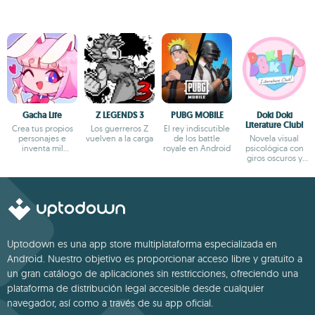
Gacha Life
Z LEGENDS 3
PUBG MOBILE
Doki Doki
Literature Club!
Crea tus propios
Los guerreros Z
El rey indiscutible
personajes e
vuelven a la carga
de los battle
Novela visual
inventa mil
royale en Android
psicológica con
aventuras
giros oscuros y
narrativa profunda
Uptodown es una app store multiplataforma especializada en
Android. Nuestro objetivo es proporcionar acceso libre y gratuito a
un gran catálogo de aplicaciones sin restricciones, ofreciendo una
plataforma de distribución legal accesible desde cualquier
navegador, así como a través de su app oficial.