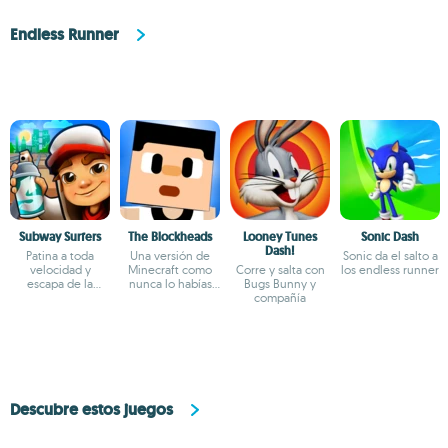
Endless Runner
Subway Surfers
The Blockheads
Looney Tunes
Sonic Dash
Dash!
Patina a toda
Una versión de
Sonic da el salto a
velocidad y
Minecraft como
Corre y salta con
los endless runner
escapa de la
nunca lo habías
Bugs Bunny y
policía
imaginado
compañía
Descubre estos juegos