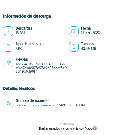
Información de descarga
Descargas
Fecha
16.818
18 oct. 2023
Tipo de archivo
Tamaño
APK
42.46 MB
SHA256
122bb4e18d2985bb04a966861ef
cfb434b8907d97e9d83baef6e9
8349b6390f7
Detalles técnicos
Nombre de paquete
com.whatgames.android.ANMP.GloftBOHM
PUBLICIDAD
Elimina anuncios y mucho más con Turbo