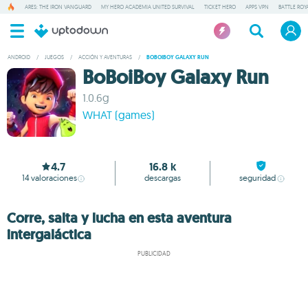
ARES: THE IRON VANGUARD
MY HERO ACADEMIA UNITED SURVIVAL
TICKET HERO
APPS VPN
BATTLE ROY
ANDROID
/
JUEGOS
/
ACCIÓN Y AVENTURAS
/
BOBOIBOY GALAXY RUN
BoBoiBoy Galaxy Run
1.0.6g
WHAT (games)
4.7
16.8 k
14
valoraciones
descargas
seguridad
Corre, salta y lucha en esta aventura
intergaláctica
PUBLICIDAD